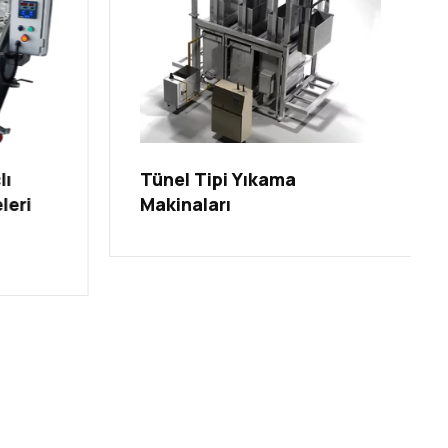
lı
Tünel Tipi Yıkama
leri
Makinaları