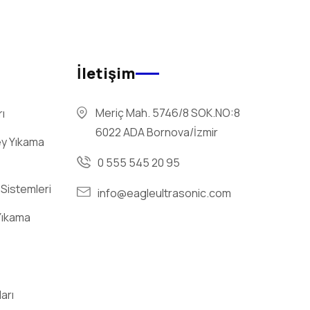
İletişim
Meriç Mah. 5746/8 SOK.NO:8
ı
6022 ADA Bornova/İzmir
ey Yıkama
0 555 545 20 95
 Sistemleri
info@eagleultrasonic.com
Yıkama
arı