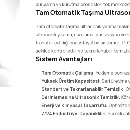
durulama ve kurutma prosesleri tek merkezden
Tam Otomatik Taşıma Ultrason
Tam otomatik taşıma ultrasonik yıkama makinas
ultrasonik yıkama, durulama, pasivasyon ve s
transfer edildiği endüstriyel bir sistemdir. 
şekilde kontrol edilir ve tekrarlanabilir temizlik
Sistem Avantajları
Tam Otomatik Çalışma:
Yükleme sonrası
Yüksek Üretim Kapasitesi:
Seri üretime 
Standart ve Tekrarlanabilir Temizlik:
Ot
Derinlemesine Ultrasonik Temizlik:
Kör 
Enerji ve Kimyasal Tasarrufu:
Optimize e
7/24 Endüstriyel Dayanıklılık:
Sürekli ça