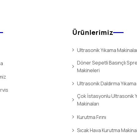
Ürünlerimiz
Ultrasonik Yıkama Makinalar
Döner Sepetli Basınçlı Spr
da
Makineleri
miz
Ultrasonik Daldırma Yıkama
rvis
Çok İstasyonlu Ultrasonik 
Makinaları
Kurutma Fırını
Sıcak Hava Kurutma Makinal