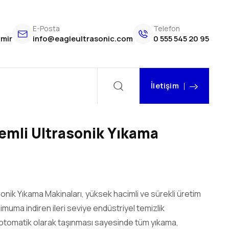
E-Posta
Telefon
zmir
info@eagleultrasonic.com
0 555 545 20 95
İletişim
emli Ultrasonik Yıkama
nik Yıkama Makinaları, yüksek hacimli ve sürekli üretim
inimuma indiren ileri seviye endüstriyel temizlik
a otomatik olarak taşınması sayesinde tüm yıkama,