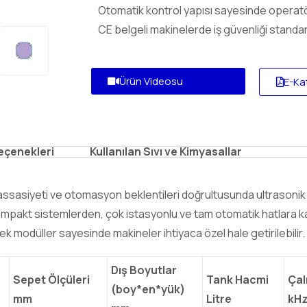
Otomatik kontrol yapısı sayesinde operatör
CE belgeli makinelerde iş güvenliği standar
Ürün Videosu
E-Ka
eçenekleri
Kullanılan Sıvı ve Kimyasallar
k hassasiyeti ve otomasyon beklentileri doğrultusunda ultrasonik
ompakt sistemlerden, çok istasyonlu ve tam otomatik hatlara ka
ek modüller sayesinde makineler ihtiyaca özel hale getirilebilir.
Dış Boyutlar
Sepet Ölçüleri
Tank Hacmi
Çal
(boy*en*yük)
mm
Litre
kH