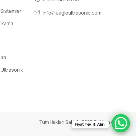
 Sistemleri
info@eagleultrasonic.com
Yıkama
arı
 Ultrasonik
Tüm Hakları Saklıdır 2025
Reklam Ajansı
Fiyat Teklifi Alın!