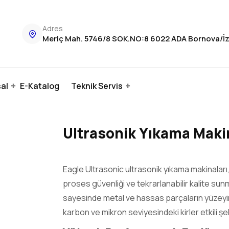
Adres
Meriç Mah. 5746/8 SOK.NO:8 6022 ADA Bornova/İ
al
E-Katalog
Teknik Servis
Ultrasonik Yıkama Maki
Eagle Ultrasonic ultrasonik yıkama makinalar
proses güvenliği ve tekrarlanabilir kalite sunm
sayesinde metal ve hassas parçaların yüzeyinde
karbon ve mikron seviyesindeki kirler etkili şe