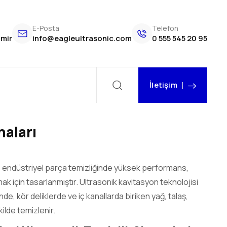
E-Posta
Telefon
zmir
info@eagleultrasonic.com
0 555 545 20 95
İletişim
naları
ı, endüstriyel parça temizliğinde yüksek performans,
ak için tasarlanmıştır. Ultrasonik kavitasyon teknolojisi
, kör deliklerde ve iç kanallarda biriken yağ, talaş,
kilde temizlenir.