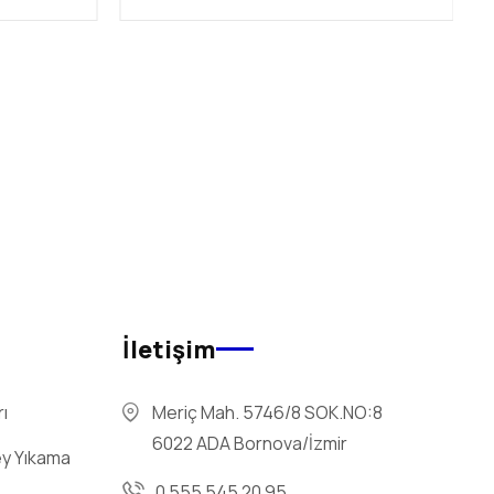
İletişim
Meriç Mah. 5746/8 SOK.NO:8
ı
6022 ADA Bornova/İzmir
ey Yıkama
0 555 545 20 95