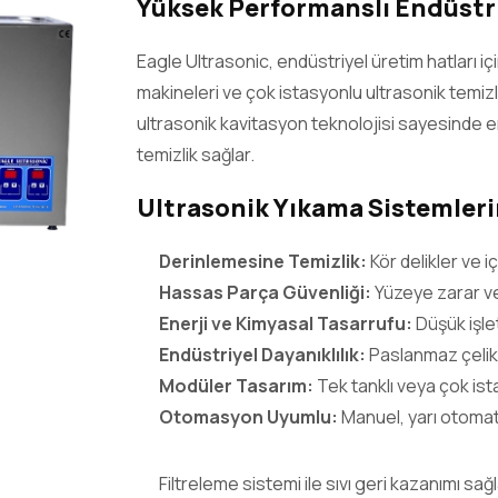
Yüksek Performanslı Endüstri
Eagle Ultrasonic, endüstriyel üretim hatları iç
makineleri ve çok istasyonlu ultrasonik temizl
ultrasonik kavitasyon teknolojisi sayesinde en 
temizlik sağlar.
Ultrasonik Yıkama Sistemleri
Derinlemesine Temizlik:
Kör delikler ve 
Hassas Parça Güvenliği:
Yüzeye zarar v
Enerji ve Kimyasal Tasarrufu:
Düşük işle
Endüstriyel Dayanıklılık:
Paslanmaz çelik
Modüler Tasarım:
Tek tanklı veya çok is
Otomasyon Uyumlu:
Manuel, yarı otoma
Filtreleme sistemi ile sıvı geri kazanımı sağ