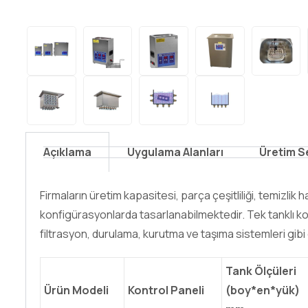
Açıklama
Uygulama Alanları
Üretim S
Firmaların üretim kapasitesi, parça çeşitliliği, temizli
konfigürasyonlarda tasarlanabilmektedir. Tek tanklı k
filtrasyon, durulama, kurutma ve taşıma sistemleri gibi 
Tank Ölçüleri
Ürün Modeli
Kontrol Paneli
(boy*en*yük)