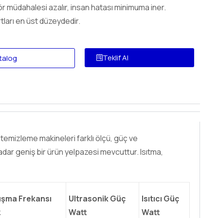
 müdahalesi azalır, insan hatası minimuma iner.
tları en üst düzeydedir.
Teklif Al
talog
 temizleme makineleri farklı ölçü, güç ve
dar geniş bir ürün yelpazesi mevcuttur. Isıtma,
ışma Frekansı
Ultrasonik Güç
Isıtıcı Güç
z
Watt
Watt