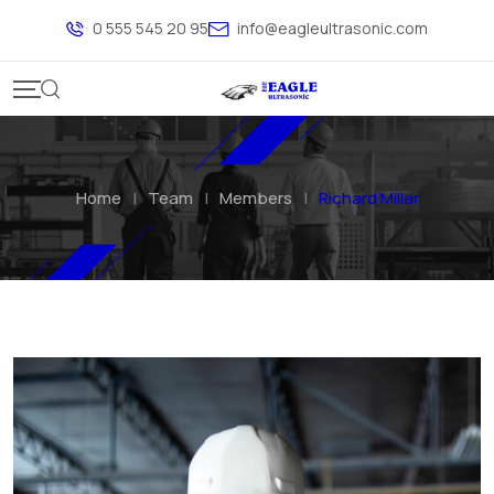
0 555 545 20 95
info@eagleultrasonic.com
Home
|
Team
|
Members
|
Richard Millar