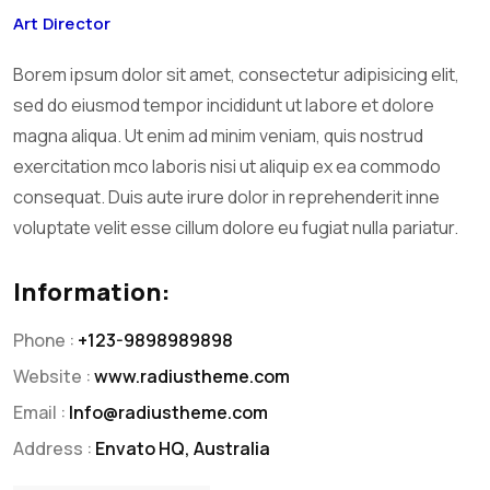
Art Director
Borem ipsum dolor sit amet, consectetur adipisicing elit,
sed do eiusmod tempor incididunt ut labore et dolore
magna aliqua. Ut enim ad minim veniam, quis nostrud
exercitation mco laboris nisi ut aliquip ex ea commodo
consequat. Duis aute irure dolor in reprehenderit inne
voluptate velit esse cillum dolore eu fugiat nulla pariatur.
Information:
Phone :
+123-9898989898
Website :
www.radiustheme.com
Email :
Info@radiustheme.com
Address :
Envato HQ, Australia